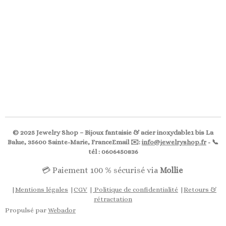
© 2025 Jewelry Shop – Bijoux fantaisie & acier inoxydable1 bis La
Balue, 35600 Sainte-Marie, FranceEmail ✉️:
info@jewelryshop.fr
- 📞
tél : 0606450836
💳 Paiement 100 % sécurisé via
Mollie
|
Mentions légales
|
CGV
|
Politique de confidentialité
|
Retours &
rétractation
Propulsé par
Webador