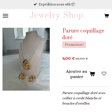
Expédition sous 48h 📦
Passer
au
Jewelry Shop
contenu
principal
Parure coquillage
doré
Promotion !
9,00 €
18,00 €
Ajouter au
panier
Parure coquillage doré avec
collier à corde blanche et
boucles d'oreilles.