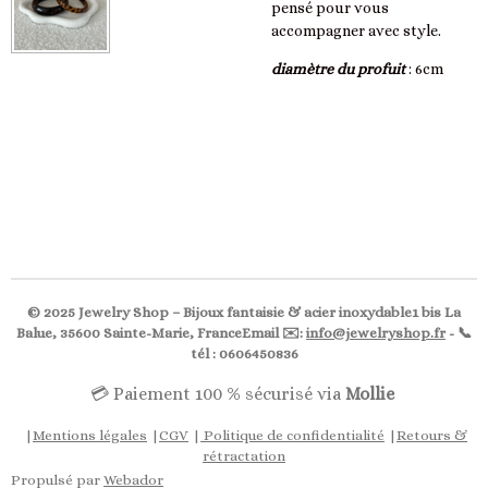
pensé pour vous
accompagner avec style.
diamètre du profuit
: 6cm
© 2025 Jewelry Shop – Bijoux fantaisie & acier inoxydable1 bis La
Balue, 35600 Sainte-Marie, FranceEmail ✉️:
info@jewelryshop.fr
- 📞
tél : 0606450836
💳 Paiement 100 % sécurisé via
Mollie
|
Mentions légales
|
CGV
|
Politique de confidentialité
|
Retours &
rétractation
Propulsé par
Webador