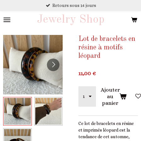
Retours sous 14 jours
Passer
au
Jewelry Shop
contenu
principal
Lot de bracelets en
résine à motifs
léopard
11,00 €
Ajouter
au
panier
Ce lot de bracelets en résine
et imprimés léopard est la
tendance de cet automne,