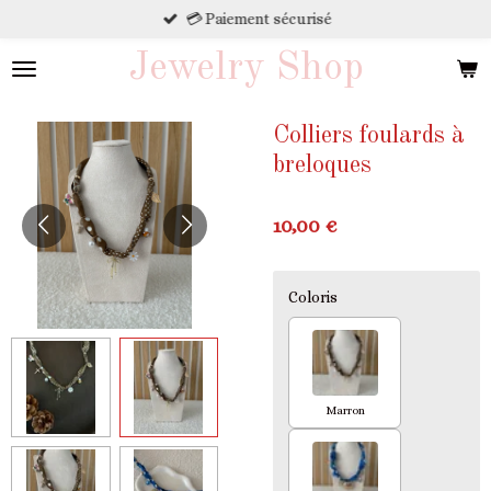
💳 Paiement sécurisé
Passer
au
Jewelry Shop
contenu
principal
Colliers foulards à
breloques
10,00 €
Coloris
Marron