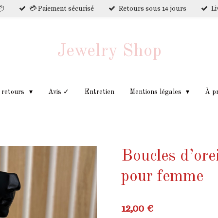
📦
💳 Paiement sécurisé
Retours sous 14 jours
Li
Jewelry Shop
t retours
Avis ✓
Entretien
Mentions légales
À p
Boucles d’orei
pour femme
12,00 €