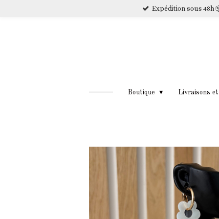
Expédition sous 48h 
Passer
au
contenu
principal
Boutique
Livraisons e