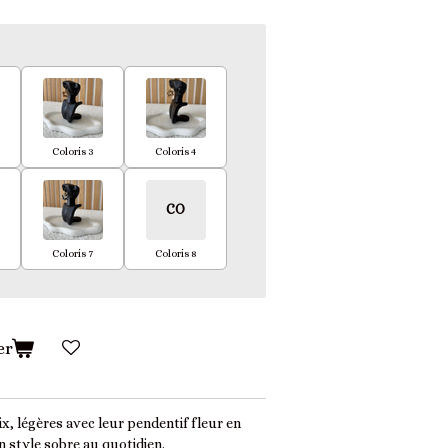
Coloris 3
Coloris 4
CO
Coloris 7
Coloris 8
er
ix, légères avec leur pendentif fleur en
n style sobre au quotidien.