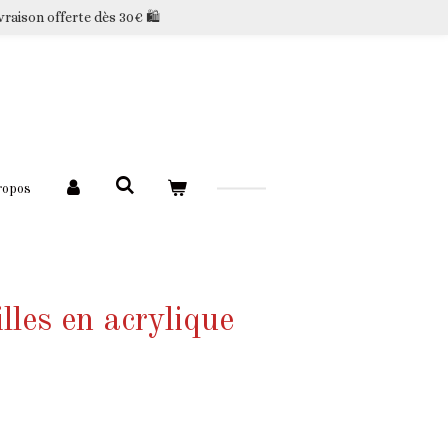
vraison offerte dès 30€ 🛍️
ropos
lles en acrylique