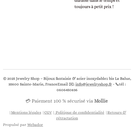
durable dans le temps et
toujours à petit prix !
© 2025 Jewelry Shop – Bijoux fantaisie & acier inoxydable1 bis La Balue,
35600 Sainte-Marie, FranceEmail ✉️:
info@jewelryshop.fr
- 📞
tél :
0606450836
💳 Paiement 100 % sécurisé via
Mollie
|
Mentions légales
|
CGV
|
Politique de confidentialité
|
Retours &
rétractation
Propulsé par
Webador