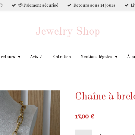
📦
💳 Paiement sécurisé
Retours sous 14 jours
Li
Jewelry Shop
t retours
Avis ✓
Entretien
Mentions légales
À p
Chaîne à bre
17,00 €