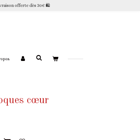
vraison offerte dès 30€ 🛍️
ropos
loques cœur