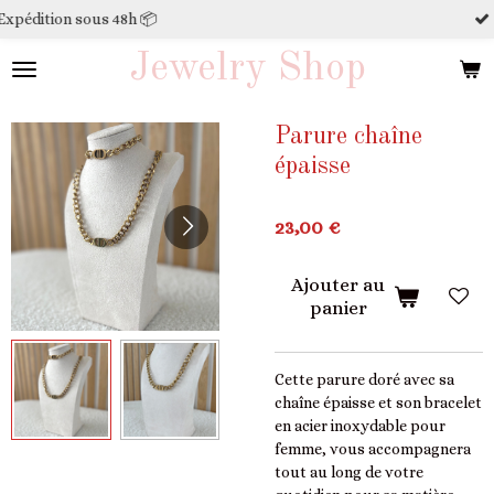

💳 Paiement sécurisé
Passer
au
Jewelry Shop
contenu
principal
Parure chaîne
épaisse
23,00 €
Ajouter au
panier
Cette parure doré avec sa
chaîne épaisse et son bracelet
en acier inoxydable pour
femme, vous accompagnera
tout au long de votre