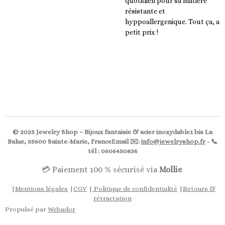
quotidien pour sa matière
résistante et
hyppoallergenique. Tout ça, a
petit prix !
© 2025 Jewelry Shop – Bijoux fantaisie & acier inoxydable1 bis La
Balue, 35600 Sainte-Marie, FranceEmail ✉️:
info@jewelryshop.fr
- 📞
tél : 0606450836
💳 Paiement 100 % sécurisé via
Mollie
|
Mentions légales
|
CGV
|
Politique de confidentialité
|
Retours &
rétractation
Propulsé par
Webador