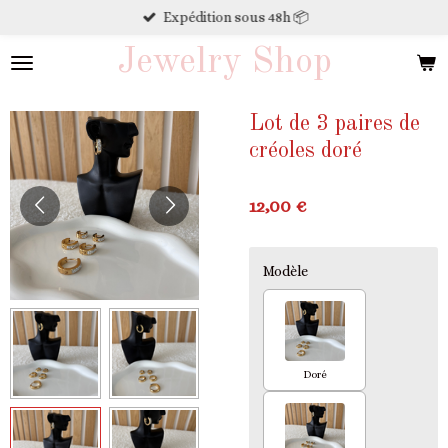
Expédition sous 48h 📦
Passer
au
Jewelry Shop
contenu
principal
Lot de 3 paires de
créoles doré
12,00 €
Modèle
Doré