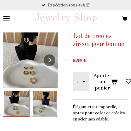
Expédition sous 48h 📦
Passer
au
Jewelry Shop
contenu
principal
Lot de creoles
zircon pour femme
8,99 €
Ajouter
au
panier
Élégant et intemporelle,
optez pour ce lot de créoles
en acier inoxydable.