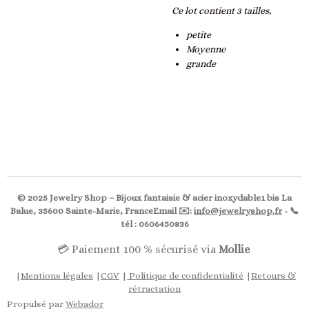
Ce lot contient 3 tailles,
petite
Moyenne
grande
© 2025 Jewelry Shop – Bijoux fantaisie & acier inoxydable1 bis La
Balue, 35600 Sainte-Marie, FranceEmail ✉️:
info@jewelryshop.fr
- 📞
tél : 0606450836
💳 Paiement 100 % sécurisé via
Mollie
|
Mentions légales
|
CGV
|
Politique de confidentialité
|
Retours &
rétractation
Propulsé par
Webador