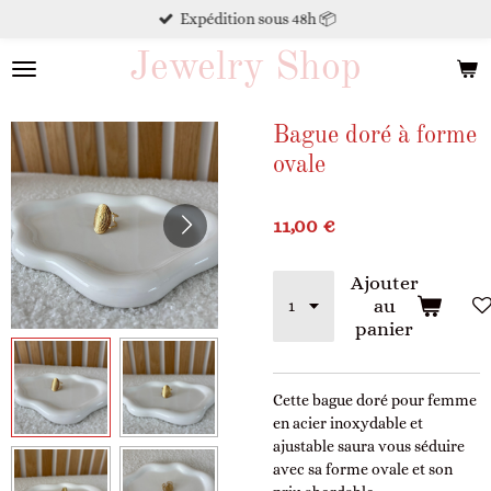
Expédition sous 48h 📦
Passer
au
Jewelry Shop
contenu
principal
Bague doré à forme
ovale
11,00 €
Ajouter
au
panier
Cette bague doré pour femme
en acier inoxydable et
ajustable saura vous séduire
avec sa forme ovale et son