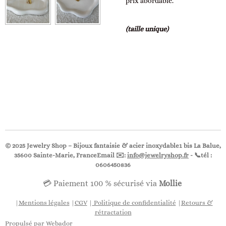
prix abordable.
(taille unique)
© 2025 Jewelry Shop – Bijoux fantaisie & acier inoxydable1 bis La Balue,
35600 Sainte-Marie, FranceEmail ✉️:
info@jewelryshop.fr
- 📞
tél :
0606450836
💳 Paiement 100 % sécurisé via
Mollie
|
Mentions légales
|
CGV
|
Politique de confidentialité
|
Retours &
rétractation
Propulsé par
Webador