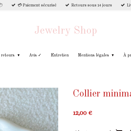
📦
💳 Paiement sécurisé
Retours sous 14 jours
Li
Jewelry Shop
t retours
Avis ✓
Entretien
Mentions légales
À p
Collier minima
12,00 €