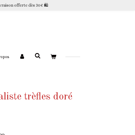
vraison offerte dès 30€ 🛍️
ropos
liste trèfles doré