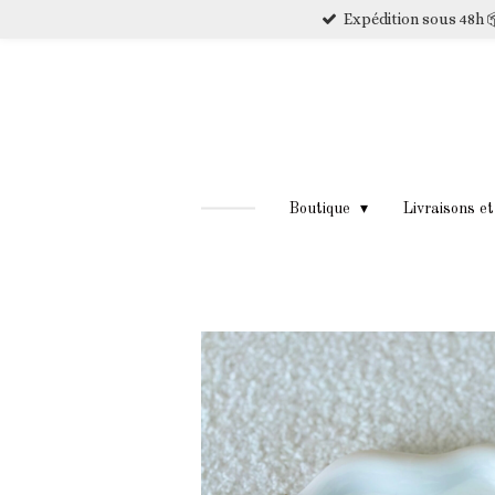
Expédition sous 48h 
Passer
au
contenu
principal
Boutique
Livraisons e