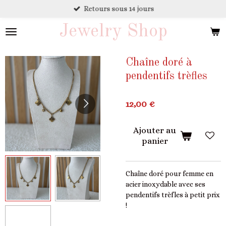
Retours sous 14 jours
Passer
au
Jewelry Shop
contenu
principal
Chaîne doré à
pendentifs trèfles
12,00 €
Ajouter au
panier
Chaîne doré pour femme en
acier inoxydable avec ses
pendentifs trèfles à petit prix
!