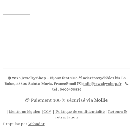
© 2025 Jewelry Shop – Bijoux fantaisie & acier inoxydable1 bis La
Balue, 35600 Sainte-Marie, FranceEmail ✉️:
info@jewelryshop.fr
- 📞
tél : 0606450836
💳 Paiement 100 % sécurisé via
Mollie
|
Mentions légales
|
CGV
|
Politique de confidentialité
|
Retours &
rétractation
Propulsé par
Webador