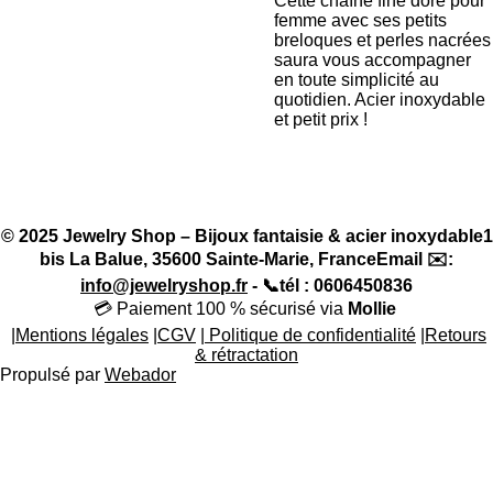
Cette chaîne fine doré pour
femme avec ses petits
breloques et perles nacrées
saura vous accompagner
en toute simplicité au
quotidien. Acier inoxydable
et petit prix !
© 2025 Jewelry Shop – Bijoux fantaisie & acier inoxydable1
bis La Balue, 35600 Sainte-Marie, FranceEmail ✉️:
info@jewelryshop.fr
- 📞
tél : 0606450836
💳 Paiement 100 % sécurisé via
Mollie
|
Mentions légales
|
CGV
|
Politique de confidentialité
|
Retours
& rétractation
Propulsé par
Webador