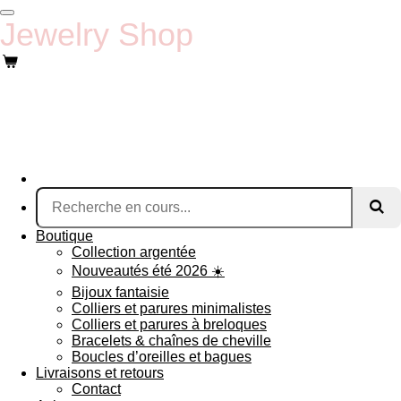
Passer
Jewelry Shop
au
contenu
principal
Boutique
Collection argentée
Nouveautés été 2026 ☀️
Bijoux fantaisie
Colliers et parures minimalistes
Colliers et parures à breloques
Bracelets & chaînes de cheville
Boucles d’oreilles et bagues
Livraisons et retours
Contact