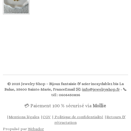
© 2025 Jewelry Shop – Bijoux fantaisie & acier inoxydable1 bis La
Balue, 35600 Sainte-Marie, FranceEmail ✉️:
info@jewelryshop.fr
- 📞
tél : 0606450836
💳 Paiement 100 % sécurisé via
Mollie
|
Mentions légales
|
CGV
|
Politique de confidentialité
|
Retours &
rétractation
Propulsé par
Webador