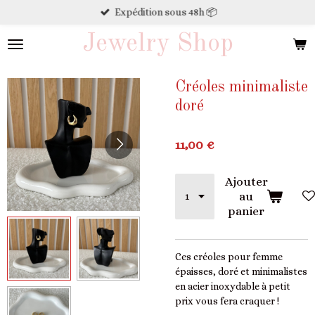
Expédition sous 48h 📦
Passer
au
Jewelry Shop
contenu
principal
Créoles minimaliste
doré
11,00 €
Ajouter
au
panier
Ces créoles pour femme
épaisses, doré et minimalistes
en acier inoxydable à petit
prix vous fera craquer !