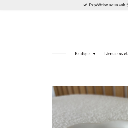
Expédition sous 48h 
Passer
au
contenu
principal
Boutique
Livraisons e