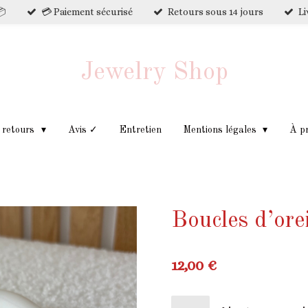
📦
💳 Paiement sécurisé
Retours sous 14 jours
Li
Jewelry Shop
t retours
Avis ✓
Entretien
Mentions légales
À p
Boucles d’orei
12,00 €