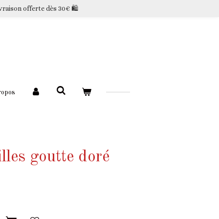
vraison offerte dès 30€ 🛍️
ropos
lles goutte doré