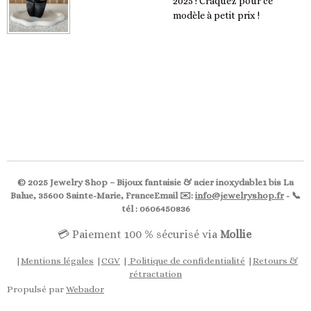
2025 ! Craquez pour ce
modèle à petit prix !
© 2025 Jewelry Shop – Bijoux fantaisie & acier inoxydable1 bis La
Balue, 35600 Sainte-Marie, FranceEmail ✉️:
info@jewelryshop.fr
- 📞
tél : 0606450836
💳 Paiement 100 % sécurisé via
Mollie
|
Mentions légales
|
CGV
|
Politique de confidentialité
|
Retours &
rétractation
Propulsé par
Webador