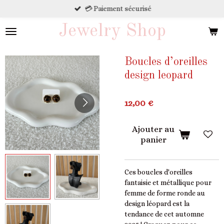
💳 Paiement sécurisé
Passer
au
Jewelry Shop
contenu
principal
Boucles d’oreilles
design leopard
12,00 €
Ajouter au
panier
Ces boucles d'oreilles
fantaisie et métallique pour
femme de forme ronde au
design léopard est la
tendance de cet automne