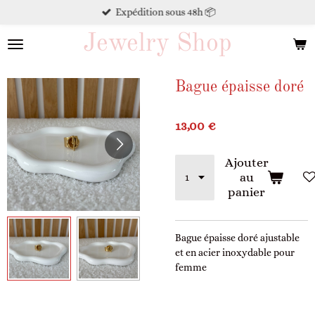
Expédition sous 48h 📦
Passer
au
Jewelry Shop
contenu
principal
Bague épaisse doré
13,00 €
Ajouter
au
panier
Bague épaisse doré ajustable
et en acier inoxydable pour
femme