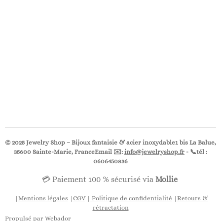
© 2025 Jewelry Shop – Bijoux fantaisie & acier inoxydable1 bis La Balue,
35600 Sainte-Marie, FranceEmail ✉️:
info@jewelryshop.fr
- 📞
tél :
0606450836
💳 Paiement 100 % sécurisé via
Mollie
|
Mentions légales
|
CGV
|
Politique de confidentialité
|
Retours &
rétractation
Propulsé par
Webador