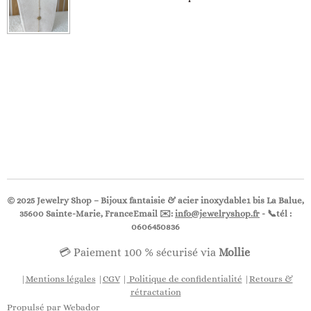
© 2025 Jewelry Shop – Bijoux fantaisie & acier inoxydable1 bis La Balue,
35600 Sainte-Marie, FranceEmail ✉️:
info@jewelryshop.fr
- 📞
tél :
0606450836
💳 Paiement 100 % sécurisé via
Mollie
|
Mentions légales
|
CGV
|
Politique de confidentialité
|
Retours &
rétractation
Propulsé par
Webador