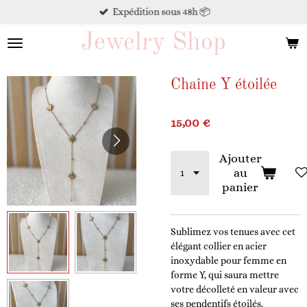
Expédition sous 48h 📦
Passer
au
Jewelry Shop
contenu
principal
Chaîne Y étoilée
15,00 €
Ajouter
au
panier
Sublimez vos tenues avec cet
élégant collier en acier
inoxydable pour femme en
forme Y, qui saura mettre
votre décolleté en valeur avec
ses pendentifs étoilés.