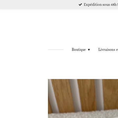
Expédition sous 48h 
Passer
au
contenu
principal
Boutique
Livraisons e