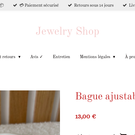
📦
💳 Paiement sécurisé
Retours sous 14 jours
Liv
Jewelry Shop
t retours
Avis ✓
Entretien
Mentions légales
À pr
Bague ajusta
13,00 €