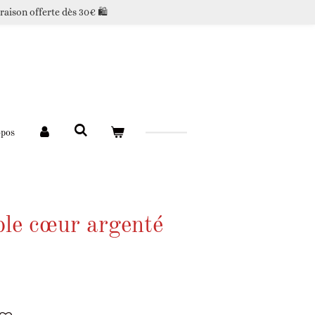
raison offerte dès 30€ 🛍️
opos
ble cœur argenté