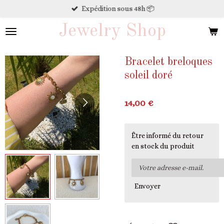
Expédition sous 48h 📦
Passer
au
Jewelry Shop
contenu
principal
Bracelet breloques
soleil doré
14,00 €
Être informé du retour
en stock du produit
Envoyer