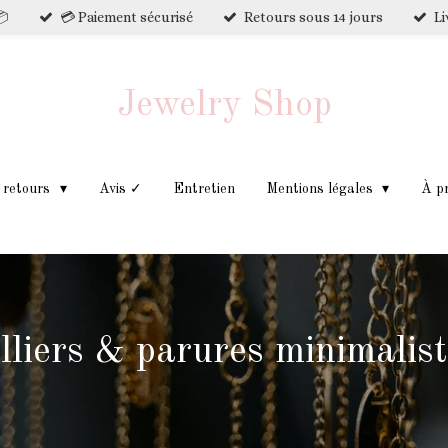
📦
💳 Paiement sécurisé
Retours sous 14 jours
Li
Jewelry Shop
t retours
Avis ✓
Entretien
Mentions légales
À p
lliers & parures minimalis