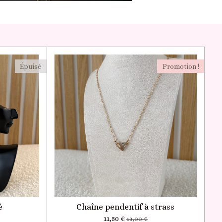
Épuisé
Promotion !
é
Chaîne pendentif à strass
11,50 €
13,00 €