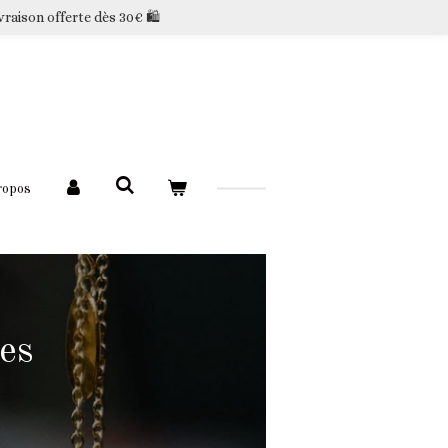
vraison offerte dès 30€ 🛍️
ropos
tes