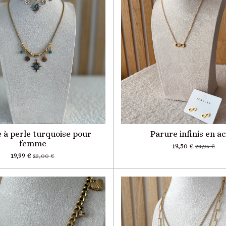
 à perle turquoise pour
Parure infinis en ac
femme
19,50 €
23,95 €
19,99 €
23,00 €