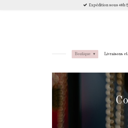
Expédition sous 48h 
Passer
au
contenu
principal
Boutique
Livraisons e
Co