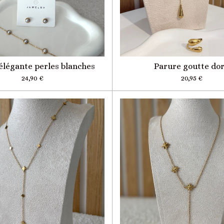
élégante perles blanches
Parure goutte do
24,90 €
20,95 €